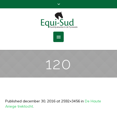
120
Published
december 30, 2016
at 2592×3456 in
De Haute
Ariege trektocht
.