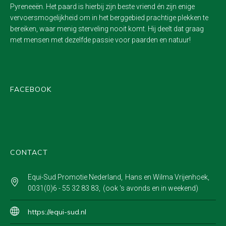
Pyreneeën. Het paard is hierbij zijn beste vriend én zijn enige
vervoersmogelijkheid om in het berggebied prachtige plekken te
bereiken, waar menig sterveling nooit komt. Hij deelt dat graag
met mensen met dezelfde passie voor paarden en natuur!
FACEBOOK
CONTACT
Equi-Sud Promotie Nederland
Hans en Wilma Vrijenhoek
0031(0)6 - 55 32 83 83
(ook 's avonds en in weekend)
https://equi-sud.nl