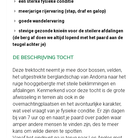
een sterke fysieke conditie
meerjarige rijervaring (stap, draf en galop)
goede wandelervaring
stevige gezonde knieën voor de steilere afdalingen
(de berg af doen we altijd lopend met het paard aan de
teugel achter je)
DE BESCHRIJVING TOCHT
Deze trektocht neemt je mee door bossen, velden,
het uitgestrekte berglandschap van Andorra naar het
ruige hooggebergte met steile beklimmingen en
afdalingen. Kenmerkend voor deze tocht is de grote
afwisseling in terrein als ook in de
overnachtingplaatsen en het avontuurlijke karakter,
wat veel vraagt van je fysieke conditie. Er zijn dagen
bij van 7 uur op en naast je paard over paden waar
amper andere mensen te vinden zijn, des te meer
kans om wilde dieren te spotten.
Vanaf het eindpunt ga je terug naar Les Angles met