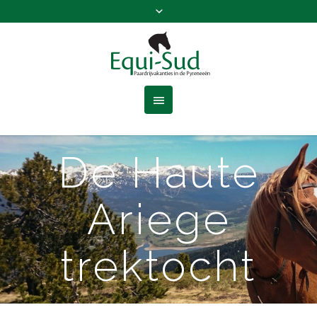
De Haute
Ariege
trektocht