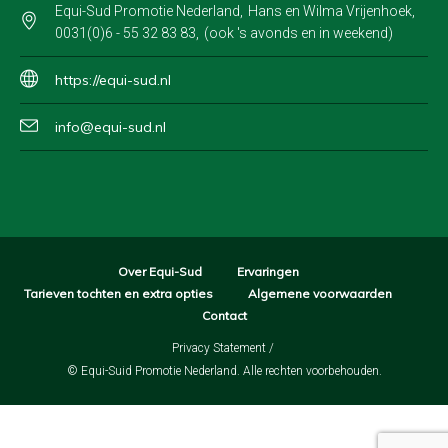
Equi-Sud Promotie Nederland
Hans en Wilma Vrijenhoek
0031(0)6 - 55 32 83 83
(ook 's avonds en in weekend)
https://equi-sud.nl
info@equi-sud.nl
Over Equi-Sud
Ervaringen
Tarieven tochten en extra opties
Algemene voorwaarden
Contact
Privacy Statement
/
© Equi-Suid Promotie Nederland. Alle rechten voorbehouden.