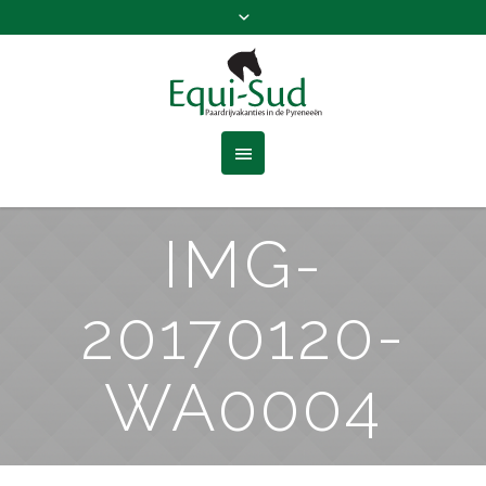
IMG-
20170120-
WA0004