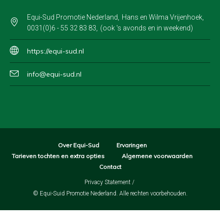
Equi-Sud Promotie Nederland
Hans en Wilma Vrijenhoek
0031(0)6 - 55 32 83 83
(ook 's avonds en in weekend)
https://equi-sud.nl
info@equi-sud.nl
Over Equi-Sud
Ervaringen
Tarieven tochten en extra opties
Algemene voorwaarden
Contact
Privacy Statement
/
© Equi-Suid Promotie Nederland. Alle rechten voorbehouden.