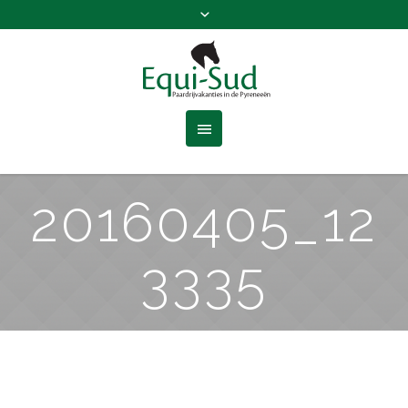
20160405_12
3335