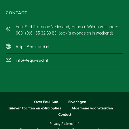
CONTACT
Equi-Sud Promotie Nederland
Hans en Wilma Vrijenhoek
0031(0)6 - 55 32 83 83
(ook 's avonds en in weekend)
https://equi-sud.nl
info@equi-sud.nl
Over Equi-Sud
Ervaringen
Tarieven tochten en extra opties
Algemene voorwaarden
Contact
Privacy Statement
/