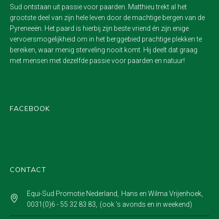
Sud ontstaan uit passie voor paarden. Matthieu trekt al het
grootste deel van zijn hele leven door de machtige bergen van de
Pyreneeën. Het paard is hierbij zijn beste vriend én zijn enige
vervoersmogelijkheid om in het berggebied prachtige plekken te
bereiken, waar menig sterveling nooit komt. Hij deelt dat graag
met mensen met dezelfde passie voor paarden en natuur!
FACEBOOK
CONTACT
Equi-Sud Promotie Nederland
Hans en Wilma Vrijenhoek
0031(0)6 - 55 32 83 83
(ook 's avonds en in weekend)