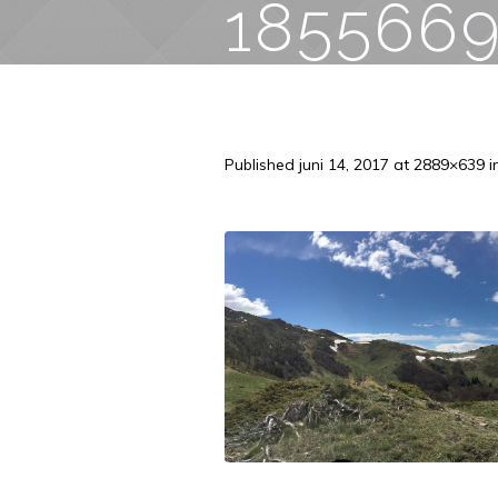
185566
Published
juni 14, 2017
at 2889×639 i