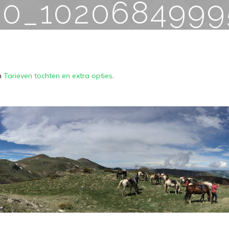
90_1020684999
n
Tarieven tochten en extra opties
.