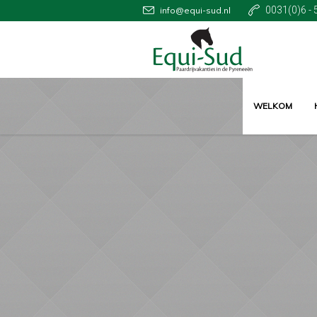
0031(0)6 - 
info@equi-sud.nl
WELKOM