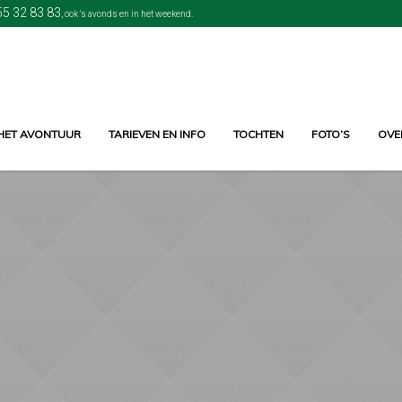
55 32 83 83
, ook 's avonds en in het weekend.
HET AVONTUUR
TARIEVEN EN INFO
TOCHTEN
FOTO’S
OVE