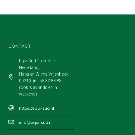
CONTACT
Equi-Sud Promotie
Nederland
Hans en Wilma Vrijenhoek
0031(0)6 - 55 32 83 83
(ook 's avonds en in
weekend)
https://equi-sud.nl
info@equi-sud.nl