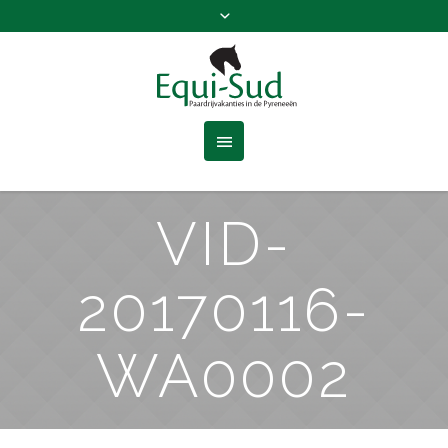
VID-
20170116-
WA0002