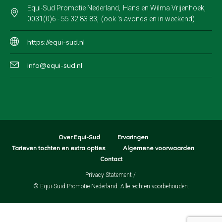
Equi-Sud Promotie Nederland
Hans en Wilma Vrijenhoek
0031(0)6 - 55 32 83 83
(ook 's avonds en in weekend)
https://equi-sud.nl
info@equi-sud.nl
Over Equi-Sud
Ervaringen
Tarieven tochten en extra opties
Algemene voorwaarden
Contact
Privacy Statement
/
© Equi-Suid Promotie Nederland. Alle rechten voorbehouden.